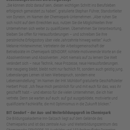
„Sie k
önnen stolz darauf sein, diesen wichtigen Schritt ins Berufsleben
erfolgreich gemeistert zu haben“, gratulierte Stephan Führer, Standortleiter
von
Dyneon
, im Namen der Chemiepark-Unternehmen.
„Aber ruhen Sie
sich nicht auf dem Erreichten aus, nutzen Sie die M
öglichkeiten Ihrer
Unternehmen sich weiter zu qualifizieren. Übernehmen Sie Verantwortung,
bleiben Sie offen für Herausforderungen
– und schreiben Sie Ihre
pers
önliche Erfolgsstory über viele Jahrzehnte hinweg weiter.“ Auch
Melanie
Hinterwimmer
, Vertreterin der Arbeitsgemeinschaft der
Betriebsräte im Chemiepark GENDORF, richtete motivierende Worte an die
Absolventinnen und Absolventen:
„H
ört niemals auf zu lernen! Die Welt
verändert sich
– neue Technik, neue Prozesse, neue Herausforderungen.
Wer neugierig bleibt, bleibt nicht nur fachlich fit, sondern auch geistig jung.
Lebenslanges Lernen ist kein Werbespruch, sondern eine
Lebenseinstellung.“ Im Namen der IHK M
ühldorf gratulierte Geschäftsleiter
Herbert Prost:
„Ich freue mich pers
önlich für und mit euch für das, was ihr
geschafft habt
– und ebenso f
ür die vielen Unternehmen, die ich hier
vertrete. Denn sie warten auf euch: auf gut ausgebildete, motivierte und
qualifizierte Fachkräfte, die mit Optimismus in die Zukunft blicken.“
BIT Gendorf
– der Aus- und Weiterbildungsprofi im Chemiepark
Die Bildungsakademie Inn-Salzach liegt auf dem Gel
ände des
Chemieparks und ist das zentrale Aus- und Weiterbildungszentrum des