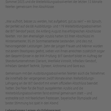
Sommer 2025 und die Weiterbildungsabsolventen der letzten 12 Monate
feierten gemeinsam ihre Abschlüsse.
„Wer aufh
ört, besser zu werden, hat aufgehört, gut zu sein“
– ein Spruch,
der perfekt auf die 68 Ausbildungs- und 179 Weiterbildungsabsolventen
der BIT Gendorf passt, die Anfang August ihre erfolgreichen Abschl
üsse
feierten. Von den ehemaligen Azubis hatten 33 ihren Abschluss im
Wintersemester, 35 im Sommersemester bestanden. Und das mit
hervorragenden Leistungen: Zehn der jungen Frauen und Männer wurden
mit einem Staatspreis geehrt, sieben von ihnen erreichten zusätzlich sogar
den Gesamt-Einser in der IHK-Prüfung. BIT Gendorf bildet im Auftrag der
Standortunternehmen Clariant,
Westlake
Vinnolit
,
InfraServ
Gendorf,
InfraServ
Gendorf Technik,
Dyneon
,
Archroma
und Gore aus.
Gemeinsam mit den Ausbildungsabsolventen feierten auch die Teilnehmer,
die innerhalb der vergangenen zwölf Monate einen Weiterbildungs-
Lehrgang an der BIT Gendorf mit einem offiziellen Abschluss beendet
hatten. Die Feier für die frisch ausgelernten Azubis und die
Weiterbildungsabsolventen fand erstmal gemeinsam statt
– und
erstreckte sich mit feierlichem Festessen, bayerischer Olympiade und
bester Stimmung bis sp
ät in den Abend.
Lebenslanges Lernen als Erfolgsrezept