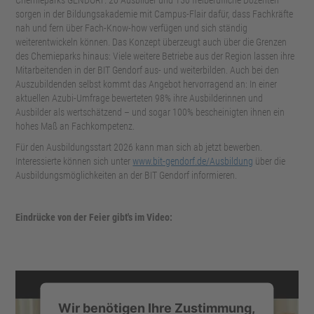
Chemieparks GENDORF. 20 Ausbilder und 150 freiberufliche Dozenten
sorgen in der Bildungsakademie mit Campus-Flair dafür, dass Fachkräfte
nah und fern über Fach-Know-how verfügen und sich ständig
weiterentwickeln können. Das Konzept überzeugt auch über die Grenzen
des Chemieparks hinaus: Viele weitere Betriebe aus der Region lassen ihre
Mitarbeitenden in der BIT Gendorf aus- und weiterbilden. Auch bei den
Auszubildenden selbst kommt das Angebot hervorragend an: In einer
aktuellen Azubi-Umfrage bewerteten 98% ihre Ausbilderinnen und
Ausbilder als wertschätzend
– und sogar 100% bescheinigten ihnen ein
hohes Ma
ß an Fachkompetenz.
Für den Ausbildungsstart 2026 kann man sich ab jetzt bewerben.
Interessierte können sich unter
www.bit-gendorf.de/Ausbildung
über die
Ausbildungsmöglichkeiten an der BIT Gendorf informieren.
Eindrücke von der Feier gibt's im Video:
Wir benötigen Ihre Zustimmung,