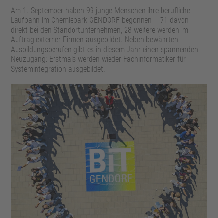
Am 1. September haben 99 junge Menschen ihre berufliche
Laufbahn im Chemiepark GENDORF begonnen – 71 davon
direkt bei den Standortunternehmen, 28 weitere werden im
Auftrag externer Firmen ausgebildet. Neben bewährten
Ausbildungsberufen gibt es in diesem Jahr einen spannenden
Neuzugang: Erstmals werden wieder Fachinformatiker für
Systemintegration ausgebildet.