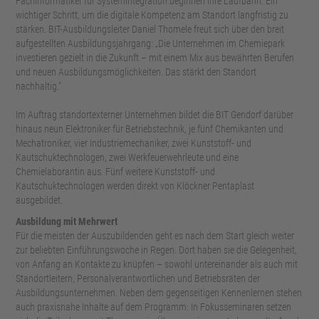
Fachinformatiker für Systemintegration beginnen ihre Laufbahn. Ein
wichtiger Schritt, um die digitale Kompetenz am Standort langfristig zu
stärken. BIT-Ausbildungsleiter Daniel Thomele freut sich über den breit
aufgestellten Ausbildungsjahrgang: „Die Unternehmen im Chemiepark
investieren gezielt in die Zukunft – mit einem Mix aus bewährten Berufen
und neuen Ausbildungsmöglichkeiten. Das stärkt den Standort
nachhaltig.“
Im Auftrag standortexterner Unternehmen bildet die BIT Gendorf darüber
hinaus neun Elektroniker für Betriebstechnik, je fünf Chemikanten und
Mechatroniker, vier Industriemechaniker, zwei Kunststoff- und
Kautschuktechnologen, zwei Werkfeuerwehrleute und eine
Chemielaborantin aus. Fünf weitere Kunststoff- und
Kautschuktechnologen werden direkt von Klöckner Pentaplast
ausgebildet.
Ausbildung mit Mehrwert
Für die meisten der Auszubildenden geht es nach dem Start gleich weiter
zur beliebten Einführungswoche in Regen. Dort haben sie die Gelegenheit,
von Anfang an Kontakte zu knüpfen – sowohl untereinander als auch mit
Standortleitern, Personalverantwortlichen und Betriebsräten der
Ausbildungsunternehmen. Neben dem gegenseitigen Kennenlernen stehen
auch praxisnahe Inhalte auf dem Programm: In Fokusseminaren setzen