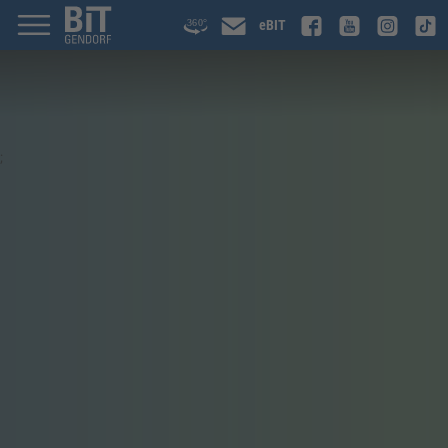
eBIT
;